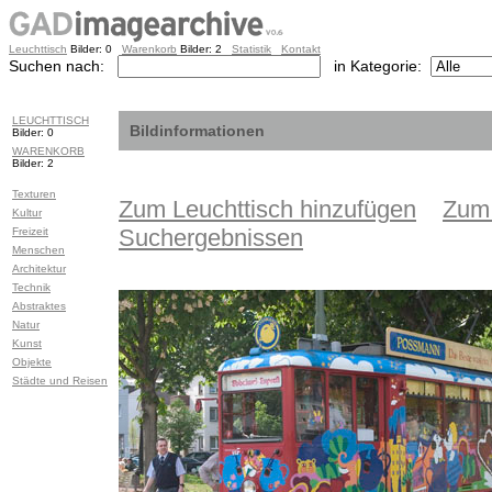
Leuchttisch
Bilder: 0
Warenkorb
Bilder: 2
Statistik
Kontakt
Suchen nach:
in Kategorie:
LEUCHTTISCH
Bildinformationen
Bilder: 0
WARENKORB
Bilder: 2
Texturen
Zum Leuchttisch hinzufügen
Zum 
Kultur
Freizeit
Suchergebnissen
Menschen
Architektur
Technik
Abstraktes
Natur
Kunst
Objekte
Städte und Reisen