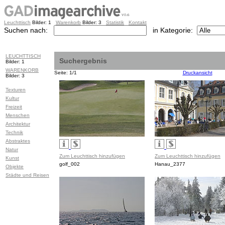
Leuchttisch
Bilder: 1
Warenkorb
Bilder: 3
Statistik
Kontakt
Suchen nach:
in Kategorie:
LEUCHTTISCH
Suchergebnis
Bilder: 1
WARENKORB
Seite: 1/1
Druckansicht
Bilder: 3
Texturen
Kultur
Freizeit
Menschen
Architektur
Technik
Abstraktes
Natur
Zum Leuchttisch hinzufügen
Zum Leuchttisch hinzufügen
Kunst
golf_002
Hanau_2377
Objekte
Städte und Reisen