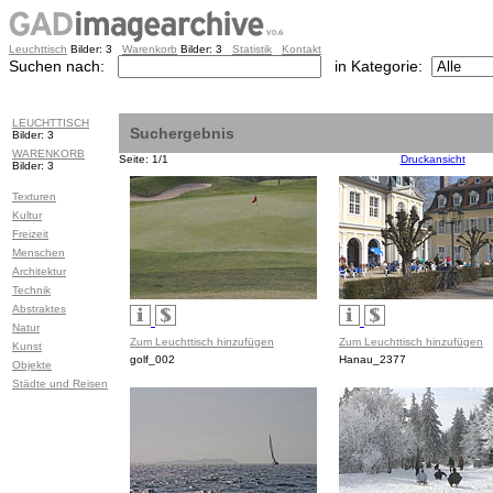
Leuchttisch
Bilder: 3
Warenkorb
Bilder: 3
Statistik
Kontakt
Suchen nach:
in Kategorie:
LEUCHTTISCH
Suchergebnis
Bilder: 3
WARENKORB
Seite: 1/1
Druckansicht
Bilder: 3
Texturen
Kultur
Freizeit
Menschen
Architektur
Technik
Abstraktes
Natur
Zum Leuchttisch hinzufügen
Zum Leuchttisch hinzufügen
Kunst
golf_002
Hanau_2377
Objekte
Städte und Reisen