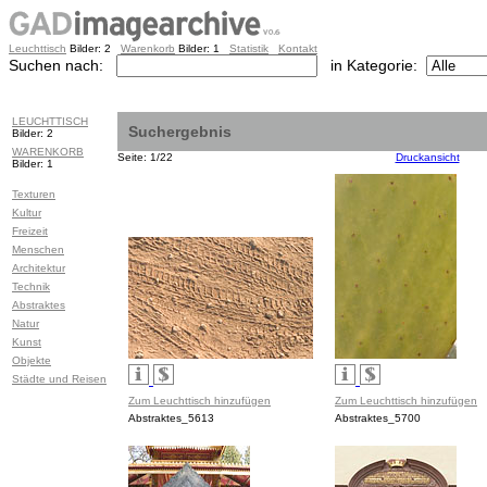
Leuchttisch
Bilder: 2
Warenkorb
Bilder: 1
Statistik
Kontakt
Suchen nach:
in Kategorie:
LEUCHTTISCH
Suchergebnis
Bilder: 2
WARENKORB
Seite: 1/22
Druckansicht
Bilder: 1
Texturen
Kultur
Freizeit
Menschen
Architektur
Technik
Abstraktes
Natur
Kunst
Objekte
Städte und Reisen
Zum Leuchttisch hinzufügen
Zum Leuchttisch hinzufügen
Abstraktes_5613
Abstraktes_5700