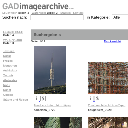
Leuchttisch
Bilder: 4
Warenkorb
Bilder: 3
Statistik
Kontakt
Suchen nach:
in Kategorie:
LEUCHTTISCH
Suchergebnis
Bilder: 4
WARENKORB
Seite: 1/12
Druckansicht
Bilder: 3
Texturen
Kultur
Freizeit
Menschen
Architektur
Technik
Abstraktes
Natur
Kunst
Objekte
Städte und Reisen
Zum Leuchttisch hinzufügen
Zum Leuchttisch hinzufügen
barcelona_2722
baugeruest_3929