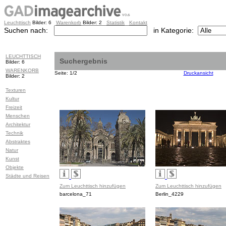
Leuchttisch
Bilder: 6
Warenkorb
Bilder: 2
Statistik
Kontakt
Suchen nach:
in Kategorie:
LEUCHTTISCH
Suchergebnis
Bilder: 6
WARENKORB
Seite: 1/2
Druckansicht
Bilder: 2
Texturen
Kultur
Freizeit
Menschen
Architektur
Technik
Abstraktes
Natur
Kunst
Objekte
Städte und Reisen
Zum Leuchttisch hinzufügen
Zum Leuchttisch hinzufügen
barcelona_71
Berlin_4229