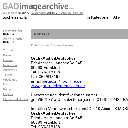
Leuchttisch
Bilder: 0
Warenkorb
Bilder: 3
Statistik
Kontakt
Suchen nach:
in Kategorie:
LEUCHTTISCH
Kontakt
Bilder: 0
WARENKORB
Bilder: 3
Zurück zu den Suchergebnissen
Texturen
Kultur
GrafikAtelierDeutscher
Freizeit
Friedberger Landstraße 645
Menschen
60389 Frankfurt
Architektur
Tel. 069/818158
Technik
Fax 069/813192
Abstraktes
email
metakom@t-online.de
Natur
www.grafikatelierdeutscher.de
Kunst
Objekte
Umsatzsteuer-Identifikationsnummer
gemäß § 27 a Umsatzsteuergesetz: 01281162423-F
Städte und Reisen
Inhaltlich Verantwortlicher gemäß § 10 Absatz 3 MDSt
GrafikAtelierDeutscher
Friedberger Landstraße 645
60389 Frankfurt
Tel. 069/818158