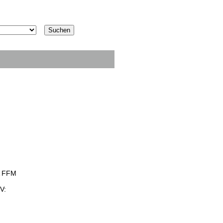
A FFM
V: