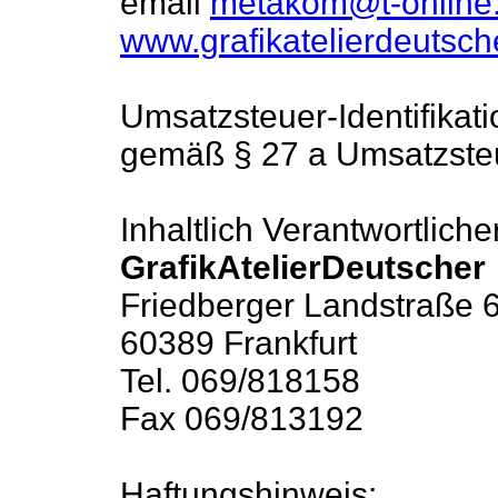
email
metakom@t-online
www.grafikatelierdeutsch
Umsatzsteuer-Identifika
gemäß § 27 a Umsatzste
Inhaltlich Verantwortlic
GrafikAtelierDeutscher
Friedberger Landstraße 
60389 Frankfurt
Tel. 069/818158
Fax 069/813192
Haftungshinweis: