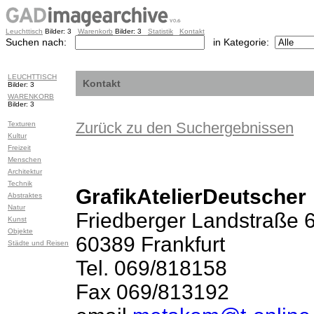
Leuchttisch
Bilder: 3
Warenkorb
Bilder: 3
Statistik
Kontakt
Suchen nach:
in Kategorie:
LEUCHTTISCH
Kontakt
Bilder: 3
WARENKORB
Bilder: 3
Texturen
Zurück zu den Suchergebnissen
Kultur
Freizeit
Menschen
Architektur
Technik
GrafikAtelierDeutscher
Abstraktes
Natur
Friedberger Landstraße 
Kunst
Objekte
60389 Frankfurt
Städte und Reisen
Tel. 069/818158
Fax 069/813192