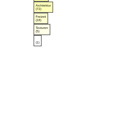
Architektur
(72)
Freizeit
(18)
Texturen
(5)
(1)