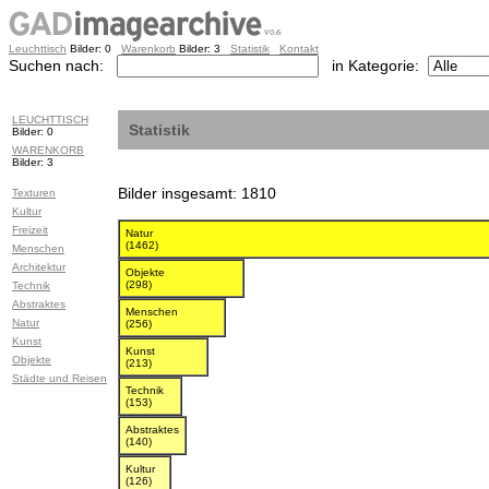
Leuchttisch
Bilder: 0
Warenkorb
Bilder: 3
Statistik
Kontakt
Suchen nach:
in Kategorie:
LEUCHTTISCH
Statistik
Bilder: 0
WARENKORB
Bilder: 3
Bilder insgesamt: 1810
Texturen
Kultur
Freizeit
Natur
(1462)
Menschen
Architektur
Objekte
(298)
Technik
Abstraktes
Menschen
Natur
(256)
Kunst
Kunst
Objekte
(213)
Städte und Reisen
Technik
(153)
Abstraktes
(140)
Kultur
(126)