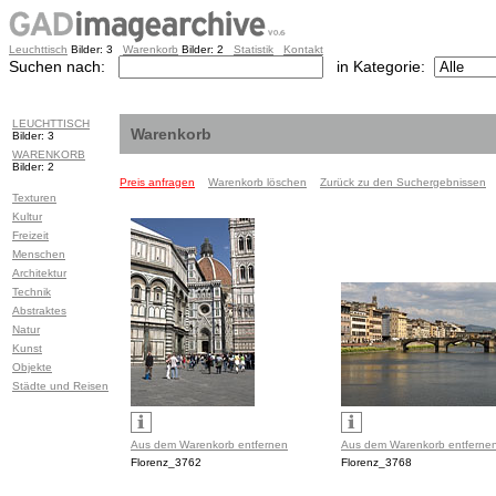
Leuchttisch
Bilder: 3
Warenkorb
Bilder: 2
Statistik
Kontakt
Suchen nach:
in Kategorie:
LEUCHTTISCH
Warenkorb
Bilder: 3
WARENKORB
Bilder: 2
Preis anfragen
Warenkorb löschen
Zurück zu den Suchergebnissen
Texturen
Kultur
Freizeit
Menschen
Architektur
Technik
Abstraktes
Natur
Kunst
Objekte
Städte und Reisen
Aus dem Warenkorb entfernen
Aus dem Warenkorb entferne
Florenz_3762
Florenz_3768