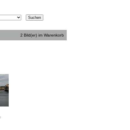
2 Bild(er) im Warenkorb
n